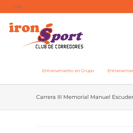
Saltar
Login
al
contenido
Entrenamiento en Grupo
Entrenamien
Carrera III Memorial Manuel Escude