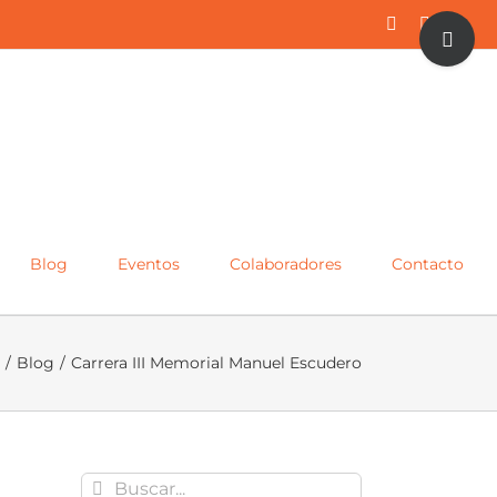
Toggle
Facebook
Twitter
Inst
Sliding
Bar
Area
Blog
Eventos
Colaboradores
Contacto
/
Blog
/
Carrera III Memorial Manuel Escudero
Buscar: