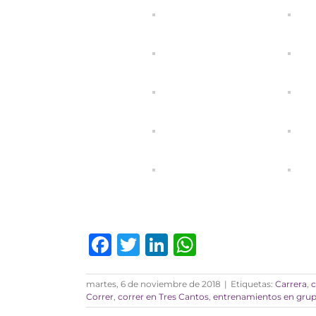
Facebook
Twitter
LinkedIn
WhatsAp
martes, 6 de noviembre de 2018
|
Etiquetas:
Carrera
,
c
Correr
,
correr en Tres Cantos
,
entrenamientos en gru