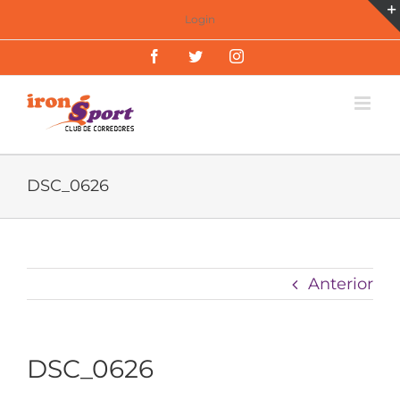
Saltar
Login
al
Facebook
Twitter
Instagram
contenido
DSC_0626
Anterior
DSC_0626