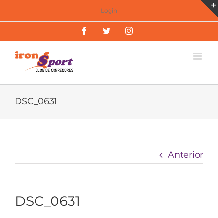
Saltar
Login
al
Facebook
Twitter
Instagram
contenido
DSC_0631
Anterior
DSC_0631