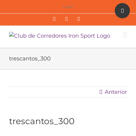
Saltar
Toggle
Login
al
Sliding
Facebook
Twitter
Instagram
contenido
Bar
Area
trescantos_300
Anterior
trescantos_300