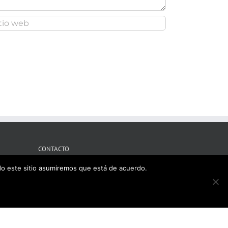
CONTACTO
ndo este sitio asumiremos que está de acuerdo.
Tres Cantos, Madrid
Mobile:
609121715
il:
ironsport3c@gmail.com