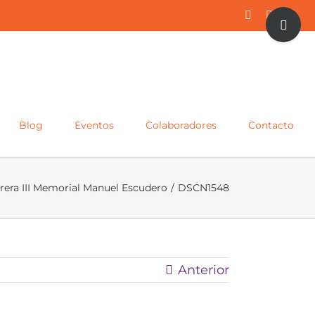
Toggle
Facebook
Twitter
Inst
Sliding
Bar
Area
Blog
Eventos
Colaboradores
Contacto
rera III Memorial Manuel Escudero
/
DSCN1548
Anterior