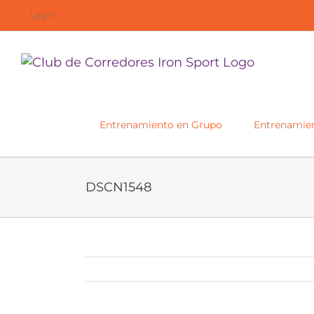
Saltar
Login
al
contenido
Entrenamiento en Grupo
Entrenamien
DSCN1548