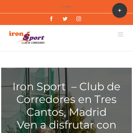
Saltar
Toggle
Login
al
Sliding
Facebook
Twitter
Instagram
contenido
Bar
Area
Iron Sport – Club de
Corredores en Tres
Cantos, Madrid
Ven a disfrutar con