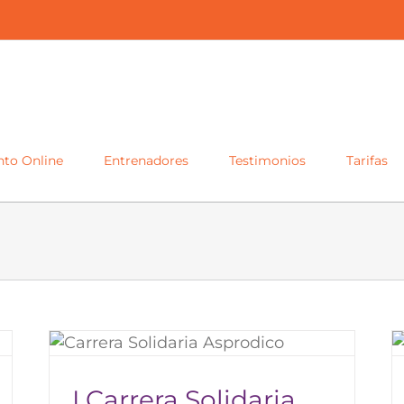
to Online
Entrenadores
Testimonios
Tarifas
co
Desafío Robledillo 2019
I Carrera Solidaria