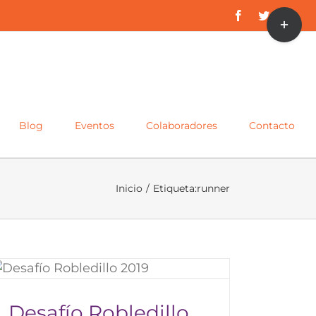
Toggle
Facebook
Twitter
Inst
Sliding
Bar
Area
Blog
Eventos
Colaboradores
Contacto
Inicio
/
Etiqueta:
runner
Desafío Robledillo