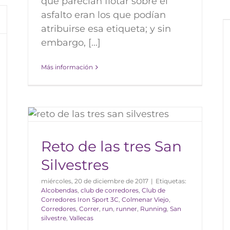
que parecían flotar sobre el
asfalto eran los que podían
Carrera por la Prevención de
atribuirse esa etiqueta; y sin
Fraternidad Tres Cantos
embargo, [...]
Blog
Más información
res
Reto de las tres San
Silvestres
miércoles, 20 de diciembre de 2017
|
Etiquetas:
Alcobendas
,
club de corredores
,
Club de
Corredores Iron Sport 3C
,
Colmenar Viejo
,
Corredores
,
Correr
,
run
,
runner
,
Running
,
San
silvestre
,
Vallecas