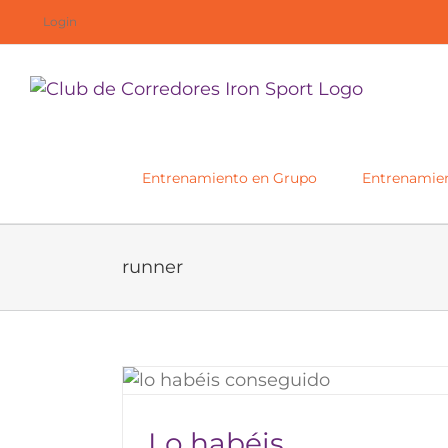
Saltar
Login
al
contenido
Entrenamiento en Grupo
Entrenamien
runner
I Carrera Solidaria Asprodi
eguido
2019
Lo habéis