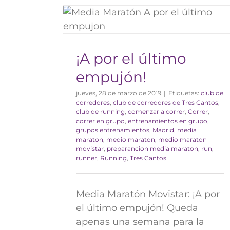
empujón!
¡A por el último
empujón!
jueves, 28 de marzo de 2019
|
Etiquetas:
club de
corredores
,
club de corredores de Tres Cantos
,
club de running
,
comenzar a correr
,
Correr
,
Reto de las tres San Silvest
correr en grupo
,
entrenamientos en grupo
,
grupos entrenamientos
,
Madrid
,
media
Blog
maraton
,
medio maraton
,
medio maraton
movistar
,
preparancion media maraton
,
run
,
runner
,
Running
,
Tres Cantos
Media Maratón Movistar: ¡A por
el último empujón! Queda
apenas una semana para la