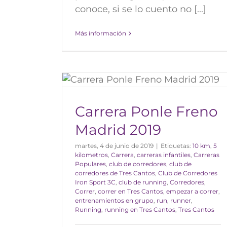
conoce, si se lo cuento no [...]
Más información
no Madrid
Carrera Ponle Freno
Madrid 2019
martes, 4 de junio de 2019
|
Etiquetas:
10 km
,
5
CRÓNICA DE UN OBJETI
kilometros
,
Carrera
,
carreras infantiles
,
Carreras
CONSEGUIDO
Populares
,
club de corredores
,
club de
Blog
corredores de Tres Cantos
,
Club de Corredores
Iron Sport 3C
,
club de running
,
Corredores
,
Correr
,
correr en Tres Cantos
,
empezar a correr
,
entrenamientos en grupo
,
run
,
runner
,
Running
,
running en Tres Cantos
,
Tres Cantos