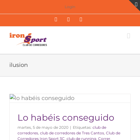
Saltar
Login
al
Facebook
Twitter
Instagram
contenido
ilusion
Lo habéis conseguido
martes, 5 de mayo de 2020
|
Etiquetas:
club de
corredores
,
club de corredores de Tres Cantos
,
Club de
Corredores Iron Sport 3C
,
club de running
,
Correr
,