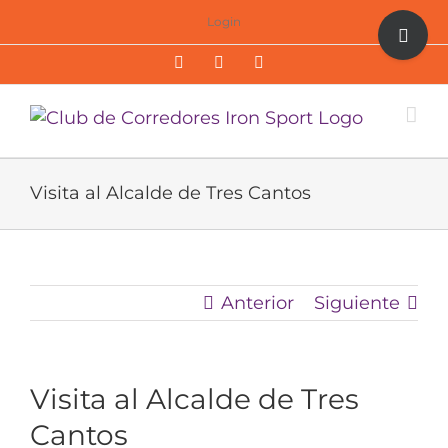
Saltar
Toggle
Login
al
Sliding
Facebook
Twitter
Instagram
contenido
Bar
Area
Visita al Alcalde de Tres Cantos
Anterior
Siguiente
Visita al Alcalde de Tres
Cantos