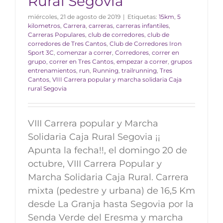
Rural Segovia
miércoles, 21 de agosto de 2019
|
Etiquetas:
15km
,
5
kilometros
,
Carrera
,
carreras
,
carreras infantiles
,
Carreras Populares
,
club de corredores
,
club de
corredores de Tres Cantos
,
Club de Corredores Iron
Sport 3C
,
comenzar a correr
,
Corredores
,
correr en
grupo
,
correr en Tres Cantos
,
empezar a correr
,
grupos
entrenamientos
,
run
,
Running
,
trailrunning
,
Tres
Cantos
,
VIII Carrera popular y marcha solidaria Caja
rural Segovia
VIII Carrera popular y Marcha
Solidaria Caja Rural Segovia ¡¡
Apunta la fecha!!, el domingo 20 de
octubre, VIII Carrera Popular y
Marcha Solidaria Caja Rural. Carrera
mixta (pedestre y urbana) de 16,5 Km
desde La Granja hasta Segovia por la
Senda Verde del Eresma y marcha