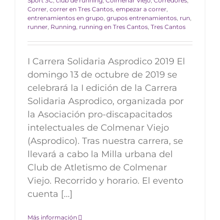
Sport 3C
,
club de running
,
Colmenar Viejo
,
Corredores
,
Correr
,
correr en Tres Cantos
,
empezar a correr
,
entrenamientos en grupo
,
grupos entrenamientos
,
run
,
runner
,
Running
,
running en Tres Cantos
,
Tres Cantos
I Carrera Solidaria Asprodico 2019 El
domingo 13 de octubre de 2019 se
celebrará la I edición de la Carrera
Solidaria Asprodico, organizada por
la Asociación pro-discapacitados
intelectuales de Colmenar Viejo
(Asprodico). Tras nuestra carrera, se
llevará a cabo la Milla urbana del
Club de Atletismo de Colmenar
Viejo. Recorrido y horario. El evento
cuenta [...]
Más información