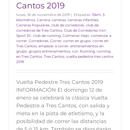
Cantos 2019
lunes, 18 de noviembre de 2019
|
Etiquetas:
15km
,
5
kilometros
,
Carrera
,
carreras
,
carreras infantiles
,
Carreras Populares
,
club de corredores
,
club de
corredores de Tres Cantos
,
Club de Corredores Iron
Sport 3C
,
club de running
,
Colmenar Viejo
,
comenzar a
correr
,
Corredores
,
Correr
,
correr en grupo
,
correr en
Tres Cantos
,
empezar a correr
,
entrenamientos en
grupo
,
grupos entrenamientos
,
run
,
Running
,
running
en Tres Cantos
,
Tres Cantos
,
vuelta pedestre tres cantos
2019
Vuelta Pedestre Tres Cantos 2019
INFORMACIÓN El domingo 12 de
enero se celebrará la clásica Vuelta
Pedestre a Tres Cantos, con salida y
meta en la pista de atletismo, y la
posibilidad de correr las distancias
de 5 ó 15 km. También se disputarán