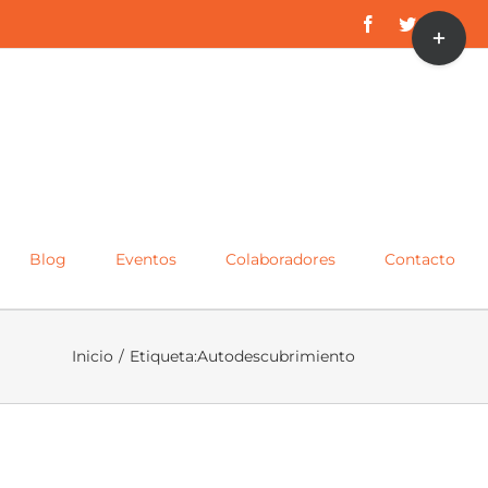
Toggle
Facebook
Twitter
Inst
Sliding
Bar
Area
Blog
Eventos
Colaboradores
Contacto
Inicio
/
Etiqueta:
Autodescubrimiento