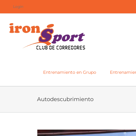
Saltar
Login
al
contenido
Entrenamiento en Grupo
Entrenamien
Autodescubrimiento