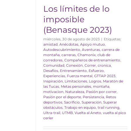
Los límites de lo
imposible
(Benasque 2023)
miércoles, 30 de agosto de 2023
|
Etiquetas:
amistad
,
Anécdotas
,
Apoyo mutuo
,
Autodescubrimiento
,
Aventuras
,
carrera de
montaña
,
carreras
,
Chamonix
,
club de
corredores
,
Compañeros de entrenamiento
,
Comunidad
,
Conexión
,
Correr
,
cronica
,
Desafíos
,
Entrenamiento
,
Esfuerzo
,
Experiencias
,
Fuerza mental
,
GTTAP 2023
,
Inspiración
,
Limitaciones
,
Logros
,
Maratón de
las Tucas
,
Metas personales
,
montaña
,
motivacion
,
Naturaleza
,
Pasión por correr
,
Pasión por el deporte
,
Persistencia
,
Retos
deportivos
,
Sacrificio
,
Superación
,
Superar
obstáculos
,
Trabajo en equipo
,
trail running
,
Ultra-trail
,
UTMB
,
Vuelta al Aneto
,
vuelta al pico
cerler