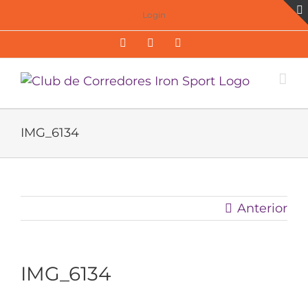
Saltar
Login
al
Facebook
Twitter
Instagram
contenido
IMG_6134
Anterior
IMG_6134