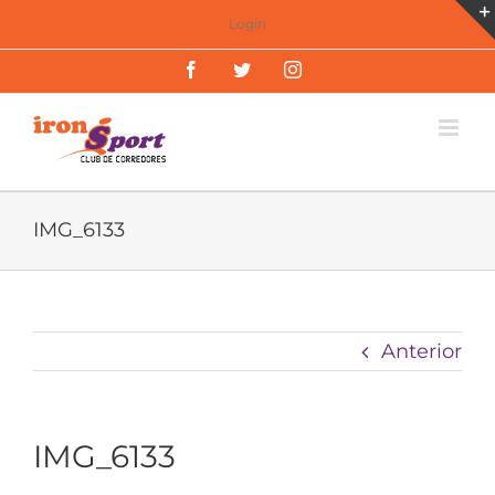
Saltar
Login
al
Facebook
Twitter
Instagram
contenido
IMG_6133
Anterior
IMG_6133