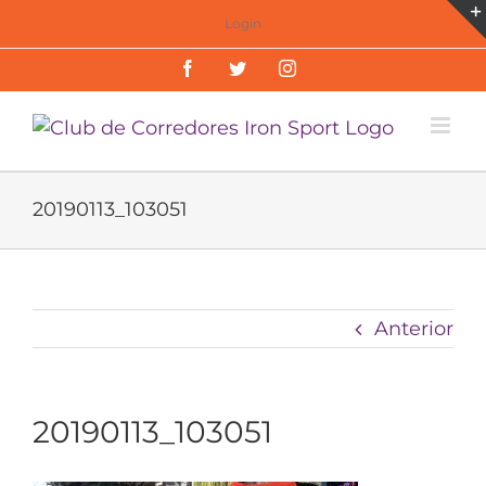
Saltar
Login
al
Facebook
Twitter
Instagram
contenido
20190113_103051
Anterior
20190113_103051