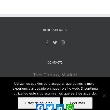
REDES SOCIALES
CONTACTO
Tres Cantos, Madrid
Mobile:
609121715
Utilizamos cookies para asegurar que damos la mejor
Email:
ironsport3c@gmail.com
experiencia al usuario en nuestro sitio web. Si continúa
utilizando este sitio asumiremos que está de acuerdo.
Estoy de acuerdo
Leer más
Facebook
Twitter
LinkedIn
WhatsApp