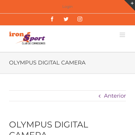
Saltar
Login
al
Facebook
Twitter
Instagram
contenido
OLYMPUS DIGITAL CAMERA
Anterior
OLYMPUS DIGITAL