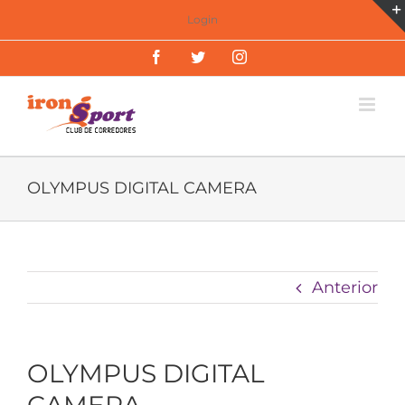
Saltar
Login
al
Facebook
Twitter
Instagram
contenido
OLYMPUS DIGITAL CAMERA
Anterior
OLYMPUS DIGITAL