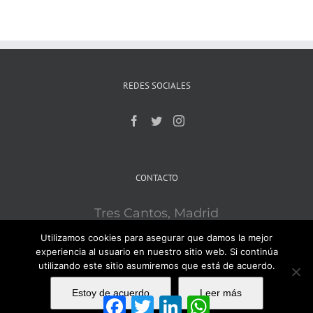
REDES SOCIALES
CONTACTO
Tres Cantos, Madrid
Mobile:
609121715
Utilizamos cookies para asegurar que damos la mejor
Email:
ironsport3c@gmail.com
experiencia al usuario en nuestro sitio web. Si continúa
utilizando este sitio asumiremos que está de acuerdo.
Estoy de acuerdo
Leer más
Facebook
Twitter
LinkedIn
WhatsApp