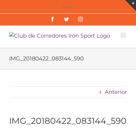
Saltar
Login
al
Facebook
Twitter
Instagram
contenido
IMG_20180422_083144_590
Anterior
IMG_20180422_083144_590