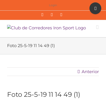
Saltar
Toggle
Login
al
Sliding
Facebook
Twitter
Instagram
contenido
Bar
Area
Foto 25-5-19 11 14 49 (1)
Anterior
Foto 25-5-19 11 14 49 (1)