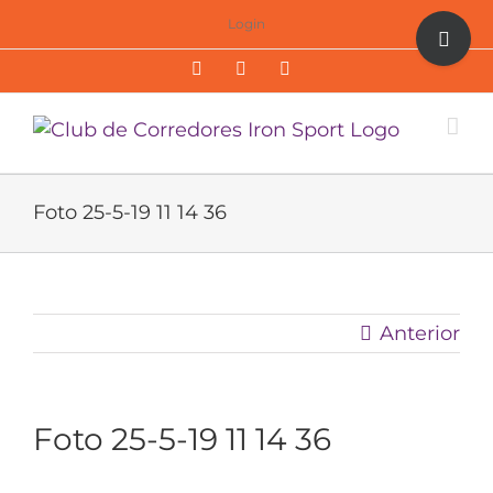
Saltar
Toggle
Login
al
Sliding
Facebook
Twitter
Instagram
contenido
Bar
Area
Foto 25-5-19 11 14 36
Anterior
Foto 25-5-19 11 14 36