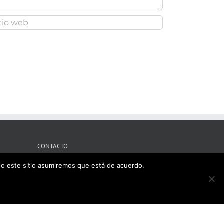
CONTACTO
ndo este sitio asumiremos que está de acuerdo.
Tres Cantos, Madrid
Mobile:
609121715
il:
ironsport3c@gmail.com