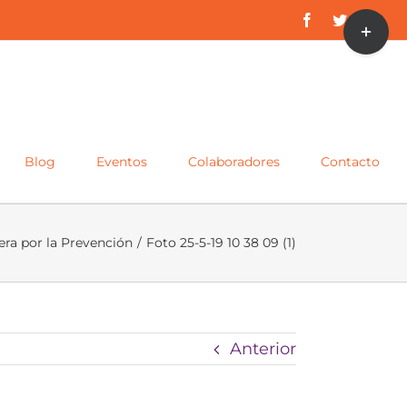
Toggle
Facebook
Twitter
Inst
Sliding
Bar
Area
Blog
Eventos
Colaboradores
Contacto
era por la Prevención
/
Foto 25-5-19 10 38 09 (1)
Anterior