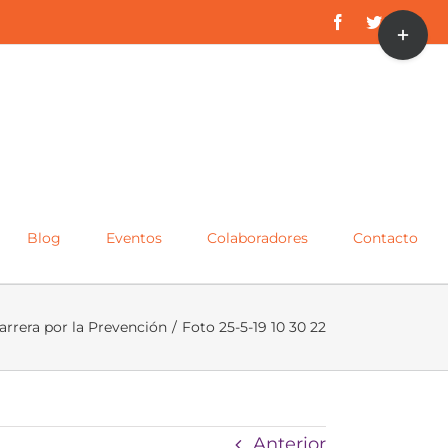
Toggle
Facebook
Twitter
Inst
Sliding
Bar
Area
Blog
Eventos
Colaboradores
Contacto
arrera por la Prevención
/
Foto 25-5-19 10 30 22
Anterior