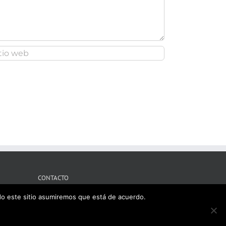
CONTACTO
ndo este sitio asumiremos que está de acuerdo.
Tres Cantos, Madrid
Mobile:
609121715