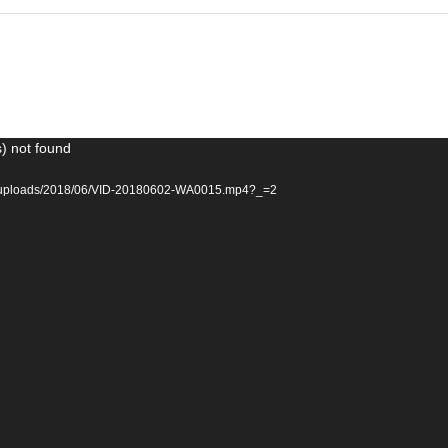
) not found
tent/uploads/2018/06/VID-20180602-WA0015.mp4?_=2