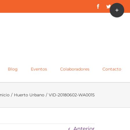
Toggle
Facebook
Twitter
Inst
Sliding
Bar
Area
Blog
Eventos
Colaboradores
Contacto
Inicio
/
Huerto Urbano
/
VID-20180602-WA0015
Anterior