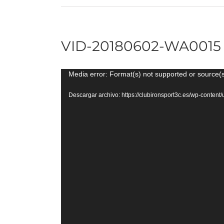
VID-20180602-WA0015
Reproductor
Media error: Format(s) not supported or source(s
de
Descargar archivo: https://clubironsport3c.es/wp-con
vídeo