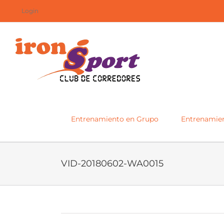
Saltar
Login
al
contenido
Entrenamiento en Grupo
Entrenamien
VID-20180602-WA0015