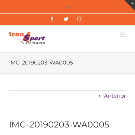
Saltar
Login
al
Facebook
Twitter
Instagram
contenido
IMG-20190203-WA0005
Anterior
IMG-20190203-WA0005