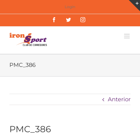
Saltar
Login
al
Facebook
Twitter
Instagram
contenido
PMC_386
Anterior
PMC_386