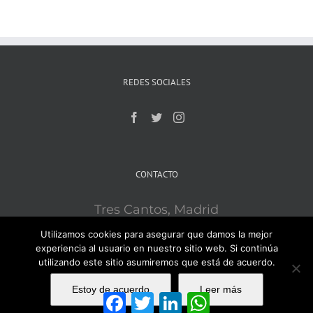
REDES SOCIALES
CONTACTO
Tres Cantos, Madrid
Mobile:
609121715
Utilizamos cookies para asegurar que damos la mejor
Email:
ironsport3c@gmail.com
experiencia al usuario en nuestro sitio web. Si continúa
utilizando este sitio asumiremos que está de acuerdo.
Estoy de acuerdo
Leer más
Facebook
Twitter
LinkedIn
WhatsApp