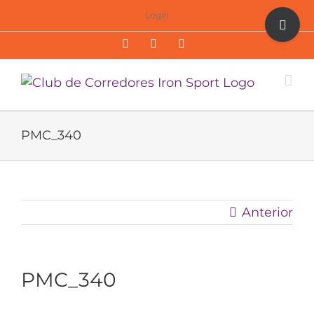
Saltar
Toggle
Login
al
Sliding
Facebook
Twitter
Instagram
contenido
Bar
Area
PMC_340
Anterior
PMC_340