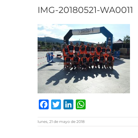
IMG-20180521-WA0011
Facebook
Twitter
LinkedIn
WhatsAp
lunes, 21 de mayo de 2018