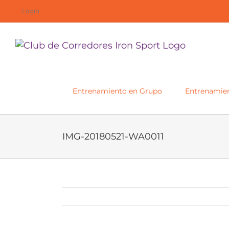
Saltar
Login
al
contenido
Entrenamiento en Grupo
Entrenamien
IMG-20180521-WA0011