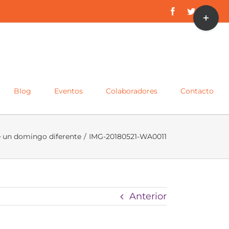
Toggle
Facebook
Twitter
Inst
Sliding
Bar
Area
Blog
Eventos
Colaboradores
Contacto
e un domingo diferente
/
IMG-20180521-WA0011
Anterior