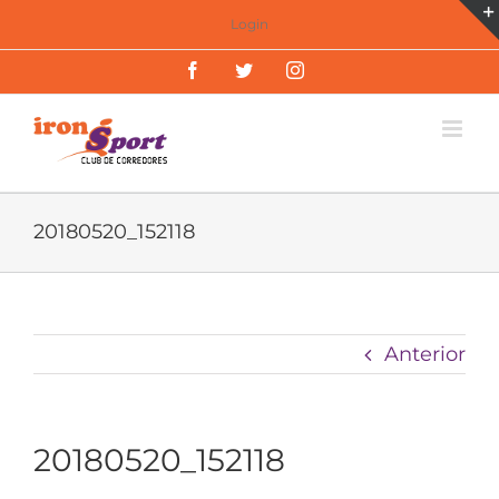
Saltar
Login
al
Facebook
Twitter
Instagram
contenido
20180520_152118
Anterior
20180520_152118