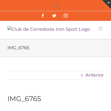
Saltar
Login
al
Facebook
Twitter
Instagram
contenido
IMG_6765
Anterior
IMG_6765