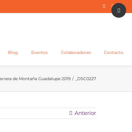
Toggle
Facebook
Twitter
Inst
Sliding
Bar
Area
Blog
Eventos
Colaboradores
Contacto
arrera de Montaña Guadalupe 2019
/
_DSC0227
Anterior