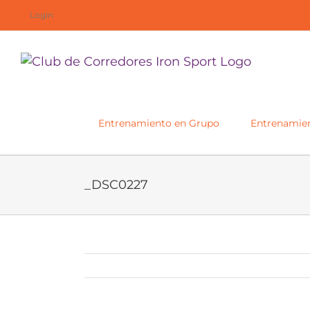
Saltar
Login
al
contenido
Entrenamiento en Grupo
Entrenamien
_DSC0227