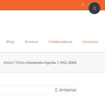
Toggle
Facebook
Twitter
Inst
Sliding
Bar
Area
Blog
Eventos
Colaboradores
Contacto
Inicio
/
Clinic Alessandra Aguilar
/
IMG_3060
Anterior