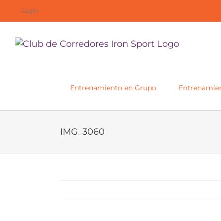
Saltar
Login
al
contenido
Entrenamiento en Grupo
Entrenamien
IMG_3060