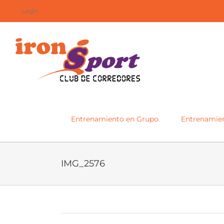
Saltar
Login
al
contenido
Entrenamiento en Grupo
Entrenamien
IMG_2576