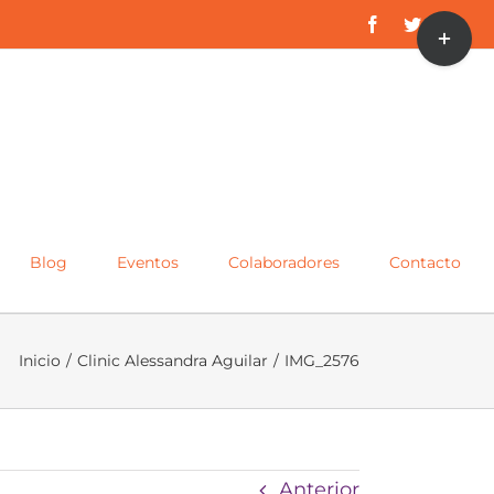
Toggle
Facebook
Twitter
Inst
Sliding
Bar
Area
Blog
Eventos
Colaboradores
Contacto
Inicio
/
Clinic Alessandra Aguilar
/
IMG_2576
Anterior