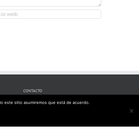
CONTACTO
ndo este sitio asumiremos que está de acuerdo.
Tres Cantos, Madrid
Mobile:
609121715
il:
ironsport3c@gmail.com