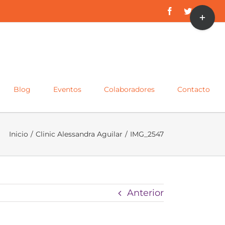
Toggle
Facebook
Twitter
Inst
Sliding
Bar
Area
Blog
Eventos
Colaboradores
Contacto
Inicio
/
Clinic Alessandra Aguilar
/
IMG_2547
Anterior