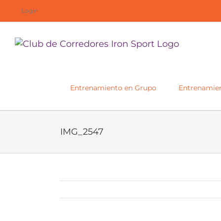
Saltar
Login
al
contenido
Entrenamiento en Grupo
Entrenamien
IMG_2547