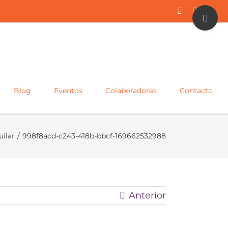
Toggle
Facebook
Twitter
Inst
Sliding
Bar
Area
Blog
Eventos
Colaboradores
Contacto
uilar
/
998f8acd-c243-418b-bbcf-169662532988
Anterior