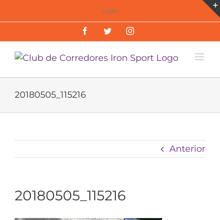
Saltar
Login
al
Facebook
Twitter
Instagram
contenido
20180505_115216
Anterior
20180505_115216