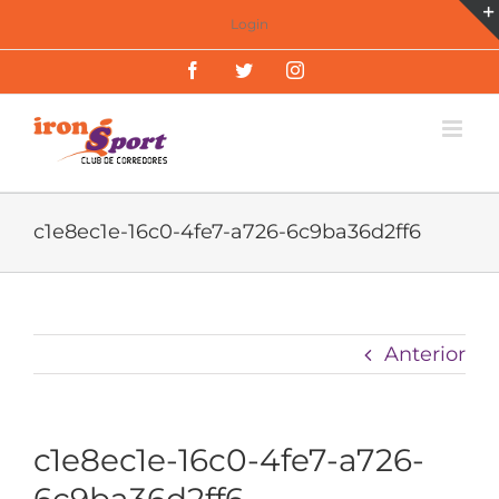
Saltar
Login
al
Facebook
Twitter
Instagram
contenido
c1e8ec1e-16c0-4fe7-a726-6c9ba36d2ff6
Anterior
c1e8ec1e-16c0-4fe7-a726-