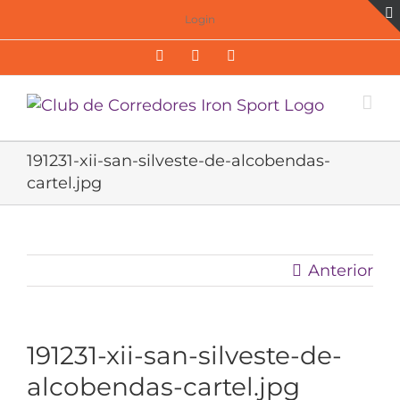
Saltar
Login
al
Facebook
Twitter
Instagram
contenido
191231-xii-san-silveste-de-alcobendas-
cartel.jpg
Anterior
191231-xii-san-silveste-de-
alcobendas-cartel.jpg