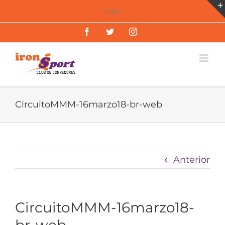
Saltar
Login
al
Facebook
Twitter
Instagram
contenido
CircuitoMMM-16marzo18-br-web
Anterior
CircuitoMMM-16marzo18-