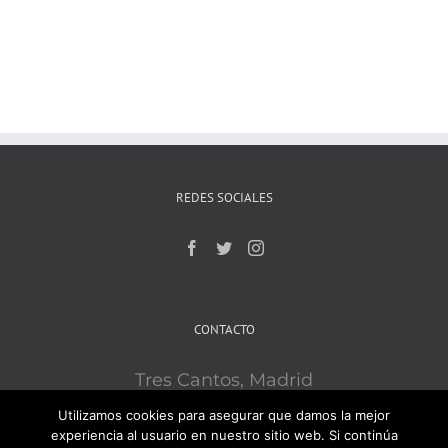
REDES SOCIALES
CONTACTO
Tres Cantos, Madrid
Mobile:
609121715
Utilizamos cookies para asegurar que damos la mejor
Email:
ironsport3c@gmail.com
experiencia al usuario en nuestro sitio web. Si continúa