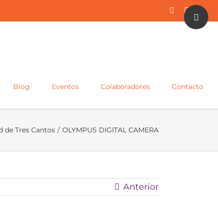
Toggle
Facebook
Twitter
Inst
Sliding
Bar
Area
Blog
Eventos
Colaboradores
Contacto
 de Tres Cantos
/
OLYMPUS DIGITAL CAMERA
Anterior