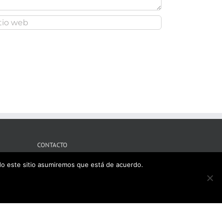
CONTACTO
ndo este sitio asumiremos que está de acuerdo.
Tres Cantos, Madrid
Mobile:
609121715
il:
ironsport3c@gmail.com