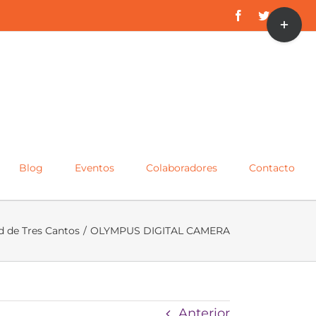
Toggle
Facebook
Twitter
Inst
Sliding
Bar
Area
Blog
Eventos
Colaboradores
Contacto
 de Tres Cantos
/
OLYMPUS DIGITAL CAMERA
Anterior