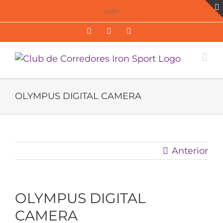
Saltar
Login
al
Facebook
Twitter
Instagram
contenido
OLYMPUS DIGITAL CAMERA
Anterior
OLYMPUS DIGITAL
CAMERA