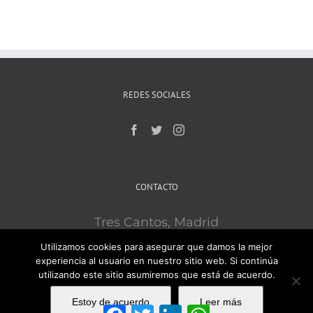
REDES SOCIALES
CONTACTO
Tres Cantos, Madrid
Mobile:
609121715
Utilizamos cookies para asegurar que damos la mejor
Email:
ironsport3c@gmail.com
experiencia al usuario en nuestro sitio web. Si continúa
utilizando este sitio asumiremos que está de acuerdo.
Estoy de acuerdo
Leer más
Facebook
Twitter
LinkedIn
WhatsApp