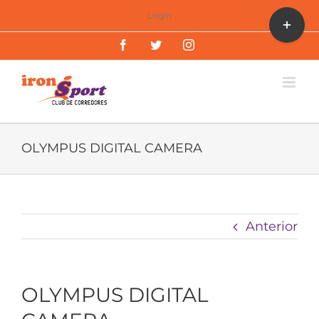
Saltar
Toggle
Login
al
Sliding
Facebook
Twitter
Instagram
contenido
Bar
Area
OLYMPUS DIGITAL CAMERA
Anterior
OLYMPUS DIGITAL