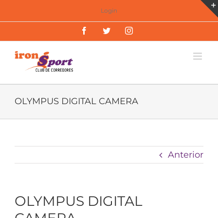
Saltar
Login
al
Facebook
Twitter
Instagram
contenido
OLYMPUS DIGITAL CAMERA
Anterior
OLYMPUS DIGITAL