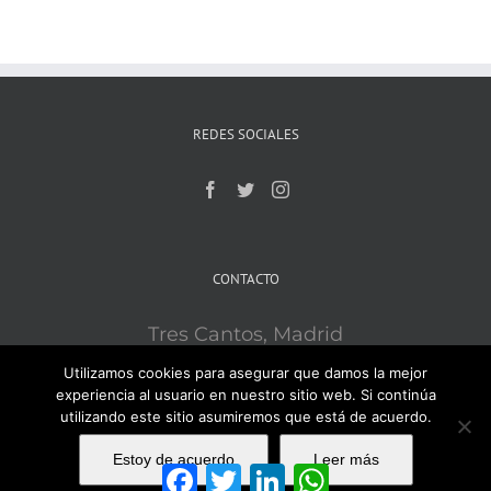
REDES SOCIALES
CONTACTO
Tres Cantos, Madrid
Mobile:
609121715
Utilizamos cookies para asegurar que damos la mejor
Email:
ironsport3c@gmail.com
experiencia al usuario en nuestro sitio web. Si continúa
utilizando este sitio asumiremos que está de acuerdo.
Estoy de acuerdo
Leer más
Facebook
Twitter
LinkedIn
WhatsApp