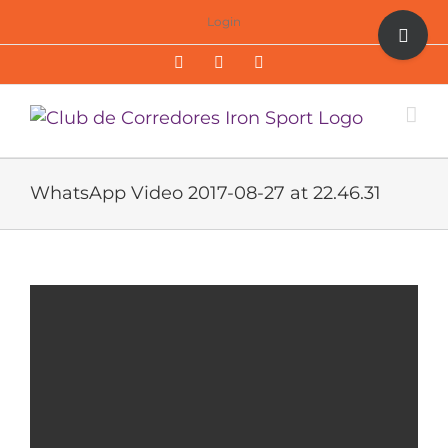
Saltar
Toggle
Login
al
Sliding
Facebook
Twitter
Instagram
contenido
Bar
Area
WhatsApp Video 2017-08-27 at 22.46.31