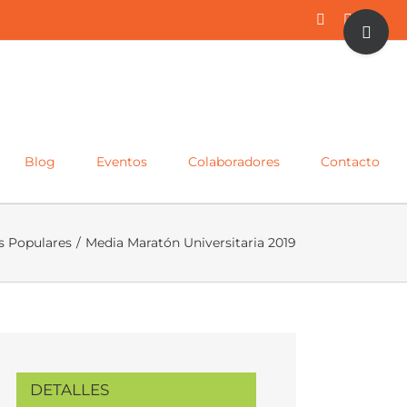
Toggle
Facebook
Twitter
Inst
Sliding
Bar
Area
Blog
Eventos
Colaboradores
Contacto
s Populares
/
Media Maratón Universitaria 2019
DETALLES