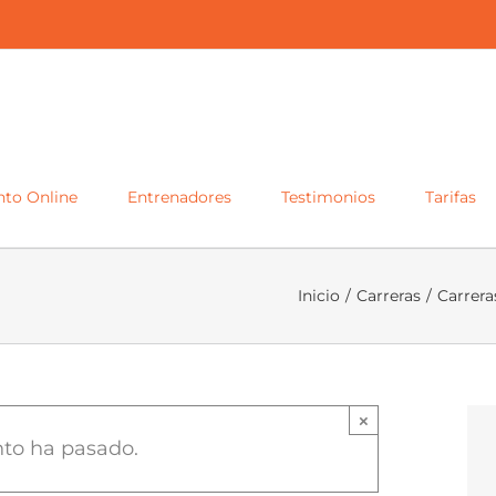
to Online
Entrenadores
Testimonios
Tarifas
Inicio
/
Carreras
/
Carrera
itaria 2019
×
nto ha pasado.
0
|
15€