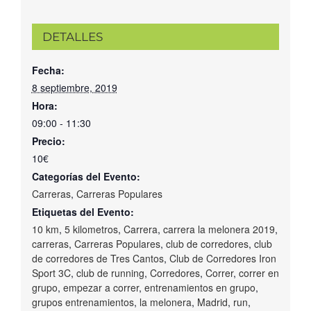
DETALLES
Fecha:
8 septiembre, 2019
Hora:
09:00 - 11:30
Precio:
10€
Categorías del Evento:
Carreras
,
Carreras Populares
Etiquetas del Evento:
10 km
,
5 kilometros
,
Carrera
,
carrera la melonera 2019
,
carreras
,
Carreras Populares
,
club de corredores
,
club
de corredores de Tres Cantos
,
Club de Corredores Iron
Sport 3C
,
club de running
,
Corredores
,
Correr
,
correr en
grupo
,
empezar a correr
,
entrenamientos en grupo
,
grupos entrenamientos
,
la melonera
,
Madrid
,
run
,